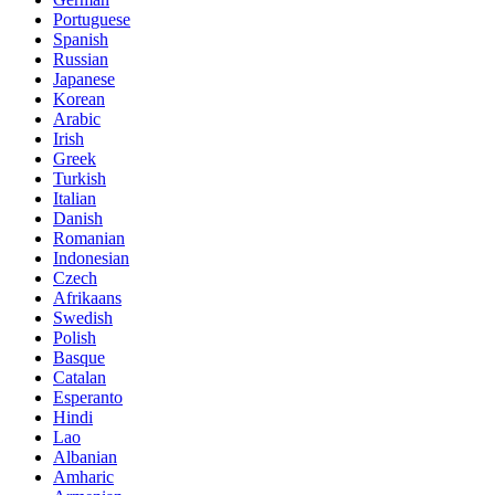
Portuguese
Spanish
Russian
Japanese
Korean
Arabic
Irish
Greek
Turkish
Italian
Danish
Romanian
Indonesian
Czech
Afrikaans
Swedish
Polish
Basque
Catalan
Esperanto
Hindi
Lao
Albanian
Amharic