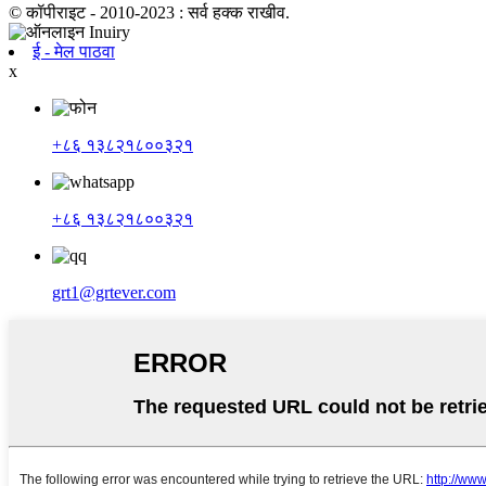
© कॉपीराइट - 2010-2023 : सर्व हक्क राखीव.
ई - मेल पाठवा
x
+८६ १३८२१८००३२१
+८६ १३८२१८००३२१
grt1@grtever.com