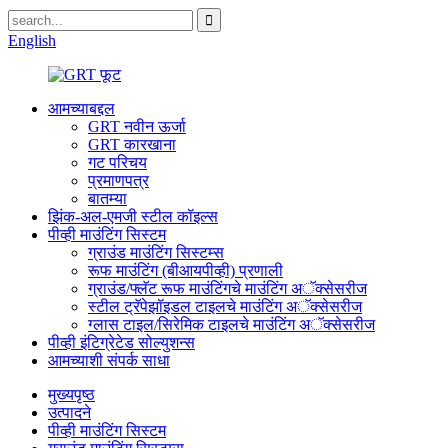
English
आमच्याबद्दल
GRT नवीन ऊर्जा
GRT कारखाना
गट परिचय
प्रमाणपत्र
बातम्या
झिंक-अल-एमजी स्टील कॉइल्स
पीव्ही माउंटिंग सिस्टम
ग्राउंड माउंटिंग सिस्टम्स
रूफ माउंटिंग (बीआयपीव्ही) प्रणाली
ग्राउंड/फ्लॅट रूफ माउंटिंगचे माउंटिंग अॅक्सेसरीज
स्टील ट्रॅपेझॉइडल टाइलचे माउंटिंग अॅक्सेसरीज
ग्लास टाइल/सिरेमिक टाइलचे माउंटिंग अॅक्सेसरीज
पीव्ही इंटिग्रेटेड सोल्युशन्स
आमच्याशी संपर्क साधा
मुख्यपृष्ठ
उत्पादने
पीव्ही माउंटिंग सिस्टम