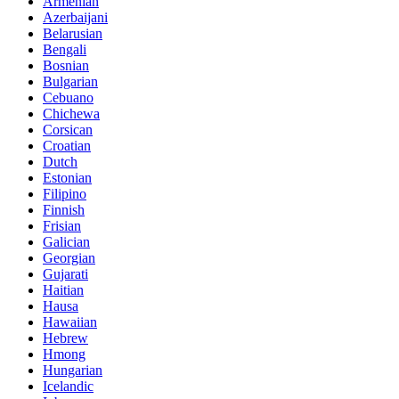
Armenian
Azerbaijani
Belarusian
Bengali
Bosnian
Bulgarian
Cebuano
Chichewa
Corsican
Croatian
Dutch
Estonian
Filipino
Finnish
Frisian
Galician
Georgian
Gujarati
Haitian
Hausa
Hawaiian
Hebrew
Hmong
Hungarian
Icelandic