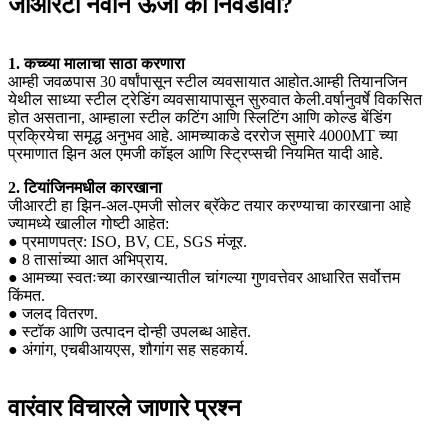
जीआरटी नवीन ऊर्जा का निवडावी?
1. कच्च्या मालाचा साठा करणारा
आम्ही जवळपास 30 वर्षांपासून स्टील व्यवसायात आहोत.आम्ही तियानजिन
येथील साध्या स्टील ट्रेडिंग व्यवसायापासून सुरुवात केली.वर्षानुवर्षे विकसित
होत असताना, आम्हाला स्टील कटिंग आणि स्लिटिंग आणि कोल्ड बेंडिंग
प्रक्रियेचा समृद्ध अनुभव आहे. आमच्याकडे दररोज सुमारे 4000MT च्या
प्रमाणात झिन अल एमजी कॉइल आणि स्ट्रिप्सची नियमित यादी आहे.
2. टियांजिनमधील कारखाना
जीआरटी हा झिन-अल-एमजी सोलर ब्रॅकेट तयार करण्याचा कारखाना आहे
ज्यामध्ये खालील गोष्टी आहेत:
● प्रमाणपत्र: ISO, BV, CE, SGS मंजूर.
● 8 तासांच्या आत अभिप्राय.
● आमच्या स्वतःच्या कारखान्यातील चांगल्या गुणवत्तेवर आधारित सर्वोत्तम
किंमत.
● जलद वितरण.
● स्टॉक आणि उत्पादन दोन्ही उपलब्ध आहेत.
● अंगांग, एचबीआयएस, शौगांग सह सहकार्य.
वारंवार विचारले जाणारे प्रश्न