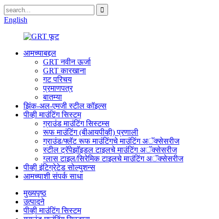
English
आमच्याबद्दल
GRT नवीन ऊर्जा
GRT कारखाना
गट परिचय
प्रमाणपत्र
बातम्या
झिंक-अल-एमजी स्टील कॉइल्स
पीव्ही माउंटिंग सिस्टम
ग्राउंड माउंटिंग सिस्टम्स
रूफ माउंटिंग (बीआयपीव्ही) प्रणाली
ग्राउंड/फ्लॅट रूफ माउंटिंगचे माउंटिंग अॅक्सेसरीज
स्टील ट्रॅपेझॉइडल टाइलचे माउंटिंग अॅक्सेसरीज
ग्लास टाइल/सिरेमिक टाइलचे माउंटिंग अॅक्सेसरीज
पीव्ही इंटिग्रेटेड सोल्युशन्स
आमच्याशी संपर्क साधा
मुख्यपृष्ठ
उत्पादने
पीव्ही माउंटिंग सिस्टम