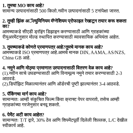
1. तुमचा MO काय आहे?
सामान्य उत्पादनांसाठी 500 किलो.नवीन उत्पादनांसाठी 5 टनांपेक्षा जास्त.
2. तुम्ही झिंक अॅल्युमिनियम मॅग्नेशियम प्रोफाइल रेखाटून तयार करू शकता
का?
आमच्याकडे सीएडी ड्रॉइंग डिझाइन करण्यासाठी आणि ग्राहकांच्या
रीयुअरमेंटनुसार मोल्ड स्थापित करण्यासाठी व्यावसायिक अभियंता आहेत.
3. तुमच्याकडे कोणते प्रमाणपत्र आहे?तुमचे मानक काय आहे?
आमच्याकडे ISO प्रमाणपत्र आहे.आमचे मानक DIN, AAMA, AS/NZS,
China GB आहे.
4. नमुने आणि मोठ्या प्रमाणात उत्पादनासाठी वितरण वेळ काय आहे?
(1).नवीन साचे उघडण्यासाठी आणि विनामूल्य नमुने तयार करण्यासाठी 2-3
आठवडे.
(2).डिपॉझिट मिळाल्यानंतर आणि ऑर्डरची पुष्टी झाल्यानंतर 3-4 आठवडे.
5. पॅकिंगचा मार्ग काय आहे?
सामान्यतः आम्ही संकुचित फिल्म किंवा क्राफ्ट पेपर वापरतो, तसेच आम्ही
ग्राहकांच्या गरजेनुसार बनवू शकतो.
6. पेमेंट अटी काय आहेत?
सामान्यतः T/T द्वारे, 30% ठेव आणि शिपमेंटपूर्वी दिलेली शिल्लक, L/C देखील
स्वीकार्य आहे.