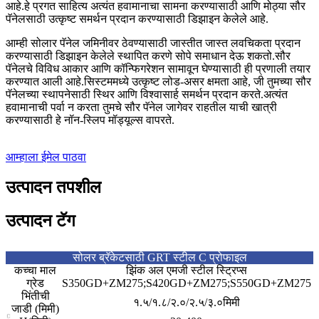
आहे.हे प्रगत साहित्य अत्यंत हवामानाचा सामना करण्यासाठी आणि मोठ्या सौर
पॅनेलसाठी उत्कृष्ट समर्थन प्रदान करण्यासाठी डिझाइन केलेले आहे.
आम्ही सोलार पॅनेल जमिनीवर ठेवण्यासाठी जास्तीत जास्त लवचिकता प्रदान
करण्यासाठी डिझाइन केलेले स्थापित करणे सोपे समाधान देऊ शकतो.सौर
पॅनेलचे विविध आकार आणि कॉन्फिगरेशन सामावून घेण्यासाठी ही प्रणाली तयार
करण्यात आली आहे.सिस्टममध्ये उत्कृष्ट लोड-असर क्षमता आहे, जी तुमच्या सौर
पॅनेलच्या स्थापनेसाठी स्थिर आणि विश्वासार्ह समर्थन प्रदान करते.अत्यंत
हवामानाची पर्वा न करता तुमचे सौर पॅनेल जागेवर राहतील याची खात्री
करण्यासाठी हे नॉन-स्लिप मॉड्यूल्स वापरते.
आम्हाला ईमेल पाठवा
उत्पादन तपशील
उत्पादन टॅग
सोलर ब्रॅकेटसाठी GRT स्टील C प्रोफाइल
कच्चा माल
झिंक अल एमजी स्टील स्ट्रिप्स
ग्रेड
S350GD+ZM275;S420GD+ZM275;S550GD+ZM275
भिंतीची
१.५/१.८/२.०/२.५/३.०मिमी
जाडी (मिमी)