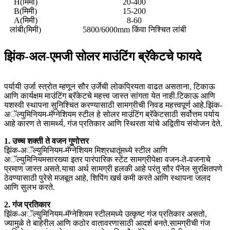
H(मिमी)
20-400
B(मिमी)
15-200
A(मिमी)
8-60
लांबी(मिमी)
5800/6000mm किंवा निश्चित लांबी
झिंक-अल-एमजी सोलर माउंटिंग ब्रॅकेटचे फायदे
पर्यायी उर्जा स्त्रोत म्हणून सौर उर्जेची लोकप्रियता वाढत असताना, टिकाऊ
आणि कार्यक्षम माउंटिंग ब्रॅकेटचे महत्त्व जास्त सांगता येत नाही.टिकाऊ आणि
यशस्वी स्थापना सुनिश्चित करण्यासाठी सामग्रीची निवड महत्त्वपूर्ण आहे.झिंक-
अॅल्युमिनियम-मॅग्नेशियम स्टील हे सोलर माउंटिंग ब्रॅकेटसाठी सर्वोत्तम पर्याय
आहे कारण ते सामर्थ्य, गंज प्रतिकार आणि स्थिरता यांचे अद्वितीय संयोजन देते.
1. उच्च शक्ती ते वजन गुणोत्तर
झिंक-अॅल्युमिनियम-मॅग्नेशियम मिश्रधातूंमध्ये स्टील आणि
अॅल्युमिनियमसारख्या इतर पारंपारिक स्टेंट सामग्रीपेक्षा वजन-ते-वजनाचे
प्रमाण जास्त असते.याचा अर्थ सामग्री हलकी आहे परंतु सौर पॅनेल सुरक्षितपणे
ठेवण्यासाठी पुरेसे मजबूत आहे, शिपिंग खर्च कमी करते आणि स्थापना जलद
आणि सुलभ करते.
2. गंज प्रतिकार
झिंक-अॅल्युमिनियम-मॅग्नेशियम स्टीलमध्ये उत्कृष्ट गंज प्रतिकार असतो,
ज्यामुळे ते बाहेरील आणि कठोर वातावरणासाठी आदर्श बनते.सामग्रीची गंज