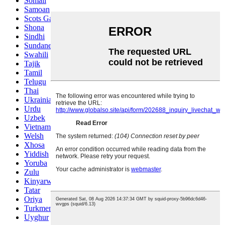
Somali
Samoan
Scots Gaelic
Shona
Sindhi
Sundanese
Swahili
Tajik
Tamil
Telugu
Thai
Ukrainian
Urdu
Uzbek
Vietnamese
Welsh
Xhosa
Yiddish
Yoruba
Zulu
Kinyarwanda
Tatar
Oriya
Turkmen
Uyghur