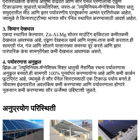
प्रतिरोधकता कंसाचे आयुष्य वाढवते आणि सौर पॅनेल प्रणालीची एकूण
टिकाऊपणा सुधारते.याव्यतिरिक्त, जस्त-अॅल्युमिनियम-मॅग्नेशियम मिश्र धातु
समुद्रातील मीठ आणि इतर पर्यावरणीय प्रदूषकांना अत्यंत प्रतिरोधक आहेत,
ज्यामुळे ते किनारपट्टीच्या भागात सौर पॅनेल स्थापित करण्यासाठी आदर्श आहेत.
3. किमान देखभाल
एकदा स्थापित केल्यावर, Zn-Al-Mg सोलर माउंटिंग ब्रॅकेटला कमीतकमी
देखभाल आवश्यक आहे, एकूण देखभाल खर्च आणि मनुष्य-तास कमी करतात.ही
सामग्री गंज, गंज आणि सोलणे यासारख्या समस्या दूर करते आणि इतर
पारंपारिक कंस सामग्रीपेक्षा कमी देखभाल आवश्यक असते.
4. पर्यावरणास अनुकूल
झिंक-अॅल्युमिनियम-मॅग्नेशियम मिश्र धातुची नैसर्गिक रचना पर्यावरणास
अनुकूल बनवते.ही सामग्री 100% पुनर्वापर करण्यायोग्य आहे आणि कमी कार्बन
फूटप्रिंट आहे, ज्यामुळे ते सौर पॅनेल सिस्टमसाठी एक टिकाऊ पर्याय बनते.हे
जीवाश्म इंधनावरील अवलंबित्व कमी करण्याच्या आणि पर्यावरणाला होणारे
नुकसान कमी करण्याच्या सौर ऊर्जेच्या उद्दिष्टाशी जुळते.
अनुप्रयोग परिस्थिती