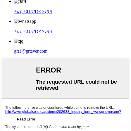
+८६ १३८२१८००३२१
+८६ १३८२१८००३२१
grt1@grtever.com