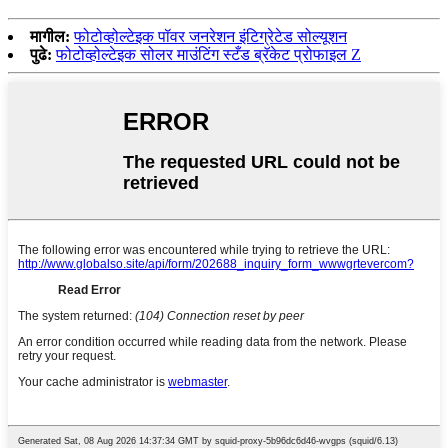
मागील:
फोटोव्होल्टेइक पॉवर जनरेशन इंटिग्रेटेड सोल्यूशन
पुढे:
फोटोव्होल्टेइक सोलर माउंटिंग स्टँड ब्रॅकेट प्रोफाइल Z