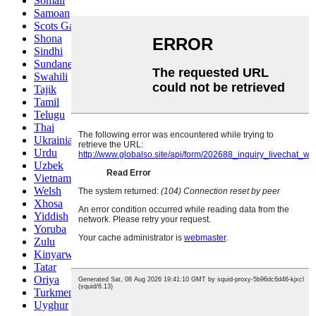
Somali
Samoan
Scots Gaelic
Shona
Sindhi
Sundanese
Swahili
Tajik
Tamil
Telugu
Thai
Ukrainian
Urdu
Uzbek
Vietnamese
Welsh
Xhosa
Yiddish
Yoruba
Zulu
Kinyarwanda
Tatar
Oriya
Turkmen
Uyghur