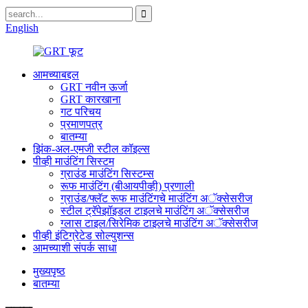
English
आमच्याबद्दल
GRT नवीन ऊर्जा
GRT कारखाना
गट परिचय
प्रमाणपत्र
बातम्या
झिंक-अल-एमजी स्टील कॉइल्स
पीव्ही माउंटिंग सिस्टम
ग्राउंड माउंटिंग सिस्टम्स
रूफ माउंटिंग (बीआयपीव्ही) प्रणाली
ग्राउंड/फ्लॅट रूफ माउंटिंगचे माउंटिंग अॅक्सेसरीज
स्टील ट्रॅपेझॉइडल टाइलचे माउंटिंग अॅक्सेसरीज
ग्लास टाइल/सिरेमिक टाइलचे माउंटिंग अॅक्सेसरीज
पीव्ही इंटिग्रेटेड सोल्युशन्स
आमच्याशी संपर्क साधा
मुख्यपृष्ठ
बातम्या