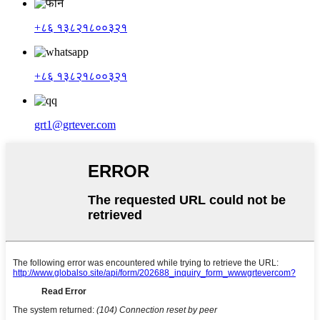
+८६ १३८२१८००३२१
+८६ १३८२१८००३२१
grt1@grtever.com