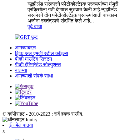
न्यूझीलंड सरकारने फोटोव्होल्टेइक प्रकल्पांच्या मंजुरी
प्रक्रियेला गती देण्यास सुरुवात केली आहे.न्यूझीलंड
सरकारने दोन फोटोव्होल्टेइक प्रकल्पांसाठी बांधकाम
अर्जांना स्वतंत्रपणे संदर्भित केले आहे...
पुढे वाचा
आमच्याबद्दल
झिंक-अल-एमजी स्टील कॉइल्स
पीव्ही माउंटिंग सिस्टम
पीव्ही इंटिग्रेटेड सोल्युशन्स
बातम्या
आमच्याशी संपर्क साधा
© कॉपीराइट - 2010-2023 : सर्व हक्क राखीव.
ई - मेल पाठवा
x