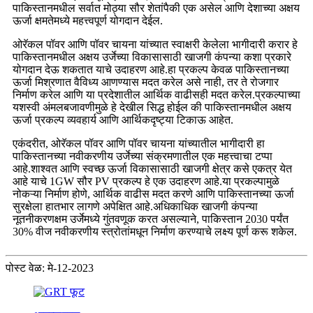
पाकिस्तानमधील सर्वात मोठ्या सौर शेतांपैकी एक असेल आणि देशाच्या अक्षय
ऊर्जा क्षमतेमध्ये महत्त्वपूर्ण योगदान देईल.
ओरॅकल पॉवर आणि पॉवर चायना यांच्यात स्वाक्षरी केलेला भागीदारी करार हे
पाकिस्तानमधील अक्षय उर्जेच्या विकासासाठी खाजगी कंपन्या कशा प्रकारे
योगदान देऊ शकतात याचे उदाहरण आहे.हा प्रकल्प केवळ पाकिस्तानच्या
ऊर्जा मिश्रणात वैविध्य आणण्यास मदत करेल असे नाही, तर ते रोजगार
निर्माण करेल आणि या प्रदेशातील आर्थिक वाढीसही मदत करेल.प्रकल्पाच्या
यशस्वी अंमलबजावणीमुळे हे देखील सिद्ध होईल की पाकिस्तानमधील अक्षय
ऊर्जा प्रकल्प व्यवहार्य आणि आर्थिकदृष्ट्या टिकाऊ आहेत.
एकंदरीत, ओरॅकल पॉवर आणि पॉवर चायना यांच्यातील भागीदारी हा
पाकिस्तानच्या नवीकरणीय उर्जेच्या संक्रमणातील एक महत्त्वाचा टप्पा
आहे.शाश्वत आणि स्वच्छ ऊर्जा विकासासाठी खाजगी क्षेत्र कसे एकत्र येत
आहे याचे 1GW सौर PV प्रकल्प हे एक उदाहरण आहे.या प्रकल्पामुळे
नोकऱ्या निर्माण होणे, आर्थिक वाढीस मदत करणे आणि पाकिस्तानच्या ऊर्जा
सुरक्षेला हातभार लागणे अपेक्षित आहे.अधिकाधिक खाजगी कंपन्या
नूतनीकरणक्षम उर्जेमध्ये गुंतवणूक करत असल्याने, पाकिस्तान 2030 पर्यंत
30% वीज नवीकरणीय स्त्रोतांमधून निर्माण करण्याचे लक्ष्य पूर्ण करू शकेल.
पोस्ट वेळ: मे-12-2023