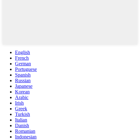
English
French
German
Portuguese
Spanish
Russian
Japanese
Korean
Arabic
Irish
Greek
Turkish
Italian
Danish
Romanian
Indonesian