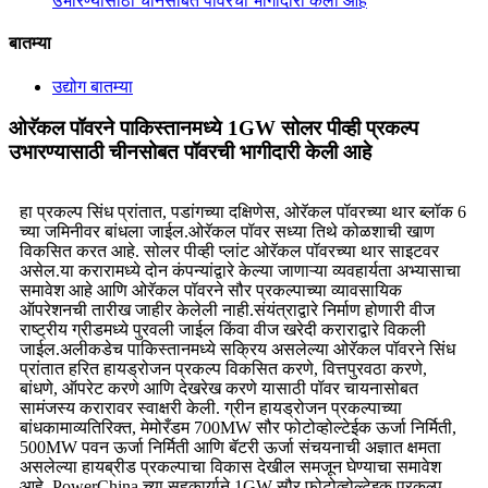
उभारण्यासाठी चीनसोबत पॉवरची भागीदारी केली आहे
बातम्या
उद्योग बातम्या
ओरॅकल पॉवरने पाकिस्तानमध्ये 1GW सोलर पीव्ही प्रकल्प
उभारण्यासाठी चीनसोबत पॉवरची भागीदारी केली आहे
हा प्रकल्प सिंध प्रांतात, पडांगच्या दक्षिणेस, ओरॅकल पॉवरच्या थार ब्लॉक 6
च्या जमिनीवर बांधला जाईल.ओरॅकल पॉवर सध्या तिथे कोळशाची खाण
विकसित करत आहे. सोलर पीव्ही प्लांट ओरॅकल पॉवरच्या थार साइटवर
असेल.या करारामध्ये दोन कंपन्यांद्वारे केल्या जाणाऱ्या व्यवहार्यता अभ्यासाचा
समावेश आहे आणि ओरॅकल पॉवरने सौर प्रकल्पाच्या व्यावसायिक
ऑपरेशनची तारीख जाहीर केलेली नाही.संयंत्राद्वारे निर्माण होणारी वीज
राष्ट्रीय ग्रीडमध्ये पुरवली जाईल किंवा वीज खरेदी कराराद्वारे विकली
जाईल.अलीकडेच पाकिस्तानमध्ये सक्रिय असलेल्या ओरॅकल पॉवरने सिंध
प्रांतात हरित हायड्रोजन प्रकल्प विकसित करणे, वित्तपुरवठा करणे,
बांधणे, ऑपरेट करणे आणि देखरेख करणे यासाठी पॉवर चायनासोबत
सामंजस्य करारावर स्वाक्षरी केली. ग्रीन हायड्रोजन प्रकल्पाच्या
बांधकामाव्यतिरिक्त, मेमोरँडम 700MW सौर फोटोव्होल्टेईक ऊर्जा निर्मिती,
500MW पवन ऊर्जा निर्मिती आणि बॅटरी ऊर्जा संचयनाची अज्ञात क्षमता
असलेल्या हायब्रीड प्रकल्पाचा विकास देखील समजून घेण्याचा समावेश
आहे. PowerChina च्या सहकार्याने 1GW सौर फोटोव्होल्टेइक प्रकल्प