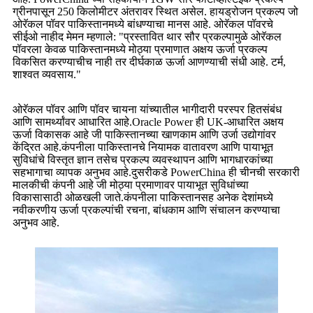
ग्रीनपासून 250 किलोमीटर अंतरावर स्थित असेल. हायड्रोजन प्रकल्प जो
ओरॅकल पॉवर पाकिस्तानमध्ये बांधण्याचा मानस आहे. ओरॅकल पॉवरचे
सीईओ नाहीद मेमन म्हणाले: "प्रस्तावित थार सौर प्रकल्पामुळे ओरॅकल
पॉवरला केवळ पाकिस्तानमध्ये मोठ्या प्रमाणात अक्षय ऊर्जा प्रकल्प
विकसित करण्याचीच नाही तर दीर्घकाळ ऊर्जा आणण्याची संधी आहे. टर्म,
शाश्वत व्यवसाय."
ओरॅकल पॉवर आणि पॉवर चायना यांच्यातील भागीदारी परस्पर हितसंबंध
आणि सामर्थ्यांवर आधारित आहे.Oracle Power ही UK-आधारित अक्षय
ऊर्जा विकासक आहे जी पाकिस्तानच्या खाणकाम आणि उर्जा उद्योगांवर
केंद्रित आहे.कंपनीला पाकिस्तानचे नियामक वातावरण आणि पायाभूत
सुविधांचे विस्तृत ज्ञान तसेच प्रकल्प व्यवस्थापन आणि भागधारकांच्या
सहभागाचा व्यापक अनुभव आहे.दुसरीकडे PowerChina ही चीनची सरकारी
मालकीची कंपनी आहे जी मोठ्या प्रमाणावर पायाभूत सुविधांच्या
विकासासाठी ओळखली जाते.कंपनीला पाकिस्तानसह अनेक देशांमध्ये
नवीकरणीय ऊर्जा प्रकल्पांची रचना, बांधकाम आणि संचालन करण्याचा
अनुभव आहे.