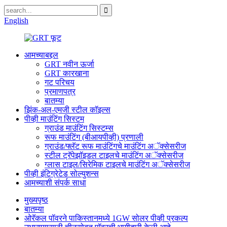
English
आमच्याबद्दल
GRT नवीन ऊर्जा
GRT कारखाना
गट परिचय
प्रमाणपत्र
बातम्या
झिंक-अल-एमजी स्टील कॉइल्स
पीव्ही माउंटिंग सिस्टम
ग्राउंड माउंटिंग सिस्टम्स
रूफ माउंटिंग (बीआयपीव्ही) प्रणाली
ग्राउंड/फ्लॅट रूफ माउंटिंगचे माउंटिंग अॅक्सेसरीज
स्टील ट्रॅपेझॉइडल टाइलचे माउंटिंग अॅक्सेसरीज
ग्लास टाइल/सिरेमिक टाइलचे माउंटिंग अॅक्सेसरीज
पीव्ही इंटिग्रेटेड सोल्युशन्स
आमच्याशी संपर्क साधा
मुख्यपृष्ठ
बातम्या
ओरॅकल पॉवरने पाकिस्तानमध्ये 1GW सोलर पीव्ही प्रकल्प