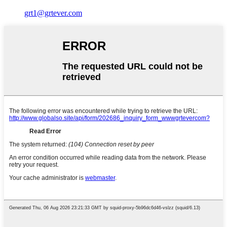
grt1@grtever.com