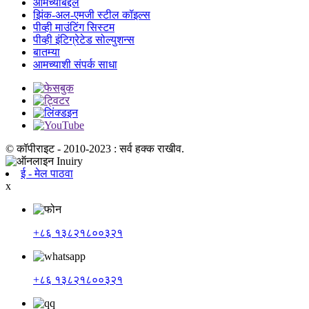
आमच्याबद्दल
झिंक-अल-एमजी स्टील कॉइल्स
पीव्ही माउंटिंग सिस्टम
पीव्ही इंटिग्रेटेड सोल्युशन्स
बातम्या
आमच्याशी संपर्क साधा
© कॉपीराइट - 2010-2023 : सर्व हक्क राखीव.
ई - मेल पाठवा
x
+८६ १३८२१८००३२१
+८६ १३८२१८००३२१